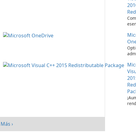
201
Red
Com
esen
ejec
Mic
apli
Visu
One
Opti
admi
de a
Mic
Micr
One
Vis
201
Red
Pac
¡Aum
rend
su s
paq
redi
Más ›
Micr
C++ 