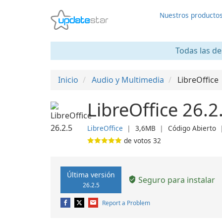
Nuestros producto
Todas las de
Inicio
Audio y Multimedia
LibreOffice
LibreOffice 26.2
LibreOffice
❘
3,6MB
❘
Código Abierto
de votos
32
Última versión
Seguro para instalar
26.2.5
Report a Problem