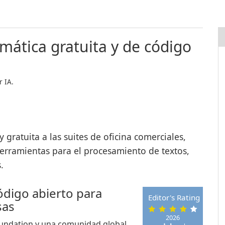
imática gratuita y de código
 IA.
y gratuita a las suites de oficina comerciales,
erramientas para el procesamiento de textos,
.
ódigo abierto para
Editor's Rating
sas
2026
undation y una comunidad global